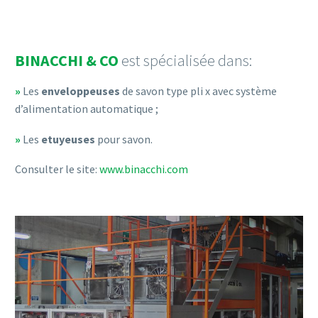
BINACCHI & CO
est spécialisée dans:
»
Les
enveloppeuses
de savon type pli x avec système
d’alimentation automatique ;
»
Les
etuyeuses
pour savon.
Consulter le site:
www.binacchi.com